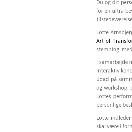
Du og dit pers
for en ultra b
tilstedeværelse
Lotte Arnsbjer
Art of Transf
stemning, med
I samarbejde m
interaktiv kon
udad på samme 
og workshop, 
Lottes perfor
personlige be
Lotte indlede
skal være i for