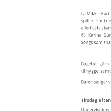
🙂 Mikkel Rørb
spiller. Har i 
allerfleste stør
🙂 Karina Bun
Songs som sham
Bagefter går vi
til hygge, sam
Baren sælger va
Tirsdag aften
Undervisningen