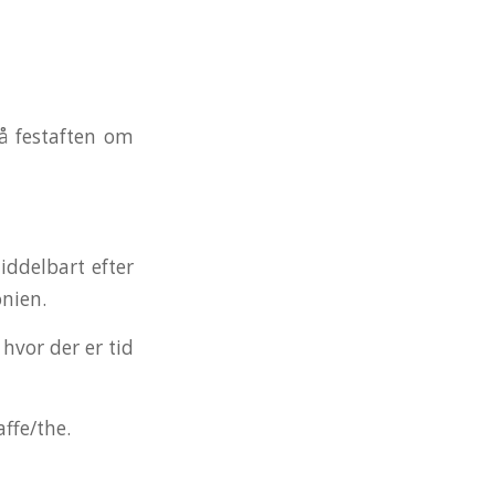
På festaften om
iddelbart efter
onien.
 hvor der er tid
affe/the.