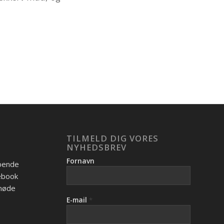
TILMELD DIG VORES
NYHEDSBREV
Fornavn
øbende
cebook
 møde
E-mail
*