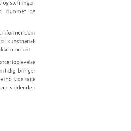
d og sætninger,
n, rummet og
g omformer dem
til kunstnerisk
unikke moment.
ncertoplevelse
mtidig bringer
e ind i, og tage
iver siddende i