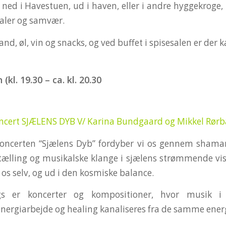
 ned i Havestuen, ud i haven, eller i andre hyggekroge,
taler og samvær.
nd, øl, vin og snacks, og ved buffet i spisesalen er der k
kl. 19.30 – ca. kl. 20.30
ncert SJÆLENS DYB V/ Karina Bundgaard og Mikkel Rørb
oncerten “Sjælens Dyb” fordyber vi os gennem shaman
rtælling og musikalske klange i sjælens strømmende vi
i os selv, og ud i den kosmiske balance.
s er koncerter og kompositioner, hvor musik i
nergiarbejde og healing kanaliseres fra de samme ener