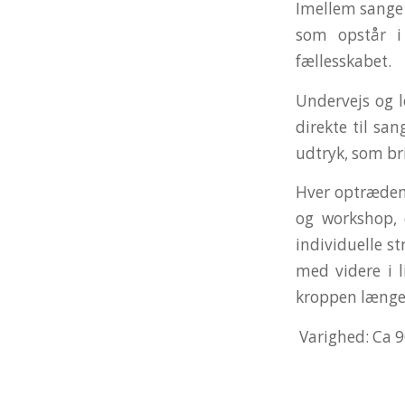
Imellem sange 
som opstår 
fællesskabet.
Undervejs og 
direkte til sa
udtryk, som br
Hver optræden
og workshop, 
individuelle st
med videre i l
kroppen længe 
Varighed: Ca 