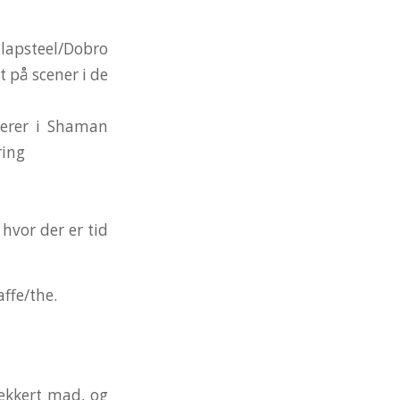
 lapsteel/Dobro
t på scener i de
gerer i Shaman
ring
 hvor der er tid
affe/the.
lækkert mad, og