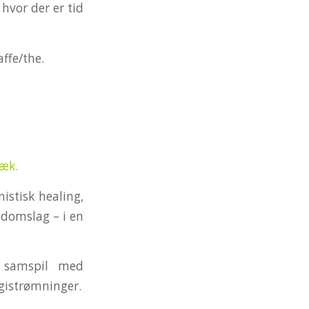
 hvor der er tid
affe/the.
æk.
istisk healing,
sdomslag – i en
 samspil med
gistrømninger.