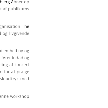
bjerg
å
bner op
et af publikums
rganisation
The
 og livgivende
t en helt ny og
 fører indad og
ding af koncert
d for at præge
isk udtryk med
denne workshop