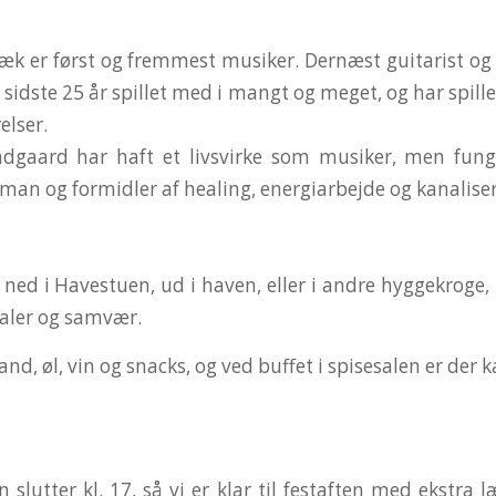
æk er først og fremmest musiker. Dernæst guitarist og
de sidste 25 år spillet med i mangt og meget, og har spille
relser.
dgaard har haft et livsvirke som musiker, men fun
an og formidler af healing, energiarbejde og kanalise
 ned i Havestuen, ud i haven, eller i andre hyggekroge,
taler og samvær.
nd, øl, vin og snacks, og ved buffet i spisesalen er der k
 slutter kl. 17, så vi er klar til festaften med ekstra 