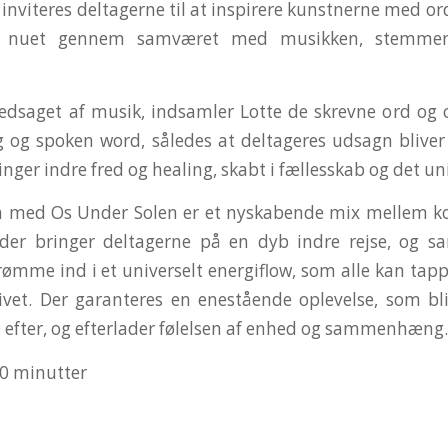
inviteres deltagerne til at inspirere kunstnerne med or
i nuet gennem samværet med musikken, stemme
ledsaget af musik, indsamler Lotte de skrevne ord o
ng og spoken word, således at deltageres udsagn bliver 
inger indre fred og healing, skabt i fællesskab og det 
 med Os Under Solen er et nyskabende mix mellem ko
der bringer deltagerne på en dyb indre rejse, og sa
rømme ind i et universelt energiflow, som alle kan tapp
ivet. Der garanteres en enestående oplevelse, som bl
efter, og efterlader følelsen af enhed og sammenhæng.
90 minutter