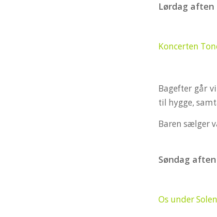
Lørdag aften (k
Koncerten Tone
Bagefter går vi
til hygge, sam
Baren sælger va
Søndag aften (k
Os under Solen