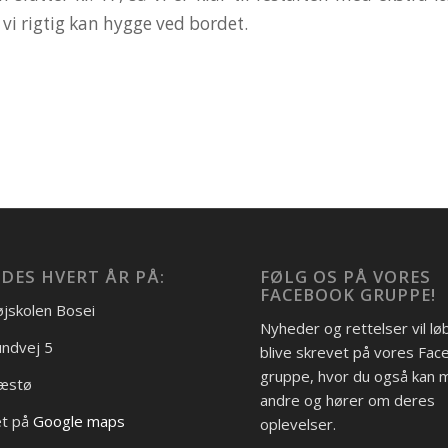
at vi rigtig kan hygge ved bordet.
DES HVERT ÅR PÅ:
FØLG OS PÅ VORES
FACEBOOK GRUPPE!
jskolen Bosei
Nyheder og rettelser vil l
ndvej 5
blive skrevet på vores Fa
gruppe, hvor du også kan
æstø
andre og hører om deres
et på
Google maps
oplevelser.