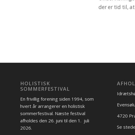
der er tid til, 
HOLISTISK
AFHOL
SOMMERFESTIVAL
Idrætshø
En frivillig forening siden 1994, som
Evensølu
hvert år arrangerer en holistisk
sommerfestival. Næste festival
4720 Pr
afholdes den 26. juni til den 1. juli
Se sted
2026.