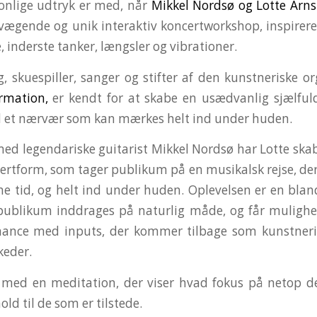
onlige udtryk er med, når
Mikkel Nordsø
og
Lotte Arns
evægende og unik interaktiv koncertworkshop, inspirer
, inderste tanker, længsler og vibrationer.
g, skuespiller, sanger og stifter af den kunstneriske o
ormation
,
er kendt for at skabe en usædvanlig sjælfuld
 et nærvær som kan mærkes helt ind under huden.
ed legendariske guitarist Mikkel Nordsø har Lotte skab
certform, som tager publikum på en musikalsk rejse, der
tid, og helt ind under huden. Oplevelsen er en blan
publikum inddrages på naturlig måde, og får mulighe
mance med inputs, der kommer tilbage som kunstner
skeder.
r med en meditation, der viser hvad fokus på netop 
hold til de som er tilstede.