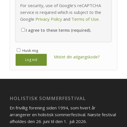
For security, use of Google's reCAPTCHA
service is required which is subject to the
Google
Privacy Policy
and
Terms of Use
.
I agree to these terms (required).
Husk mig
Mistet din adgangskode?
Log ind
HOLISTISK SOMMERFESTIVAL
En frivillig forening siden 1994, som hvert år
arrangerer en holistisk sommerfestival. Næste festival
afholdes den 26. juni til den 1. juli 2026.