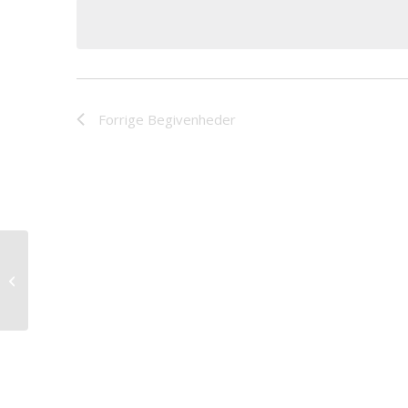
dato.
Forrige
Begivenheder
Birgit Boye Friis og Ulla Schmidt
Nielsen