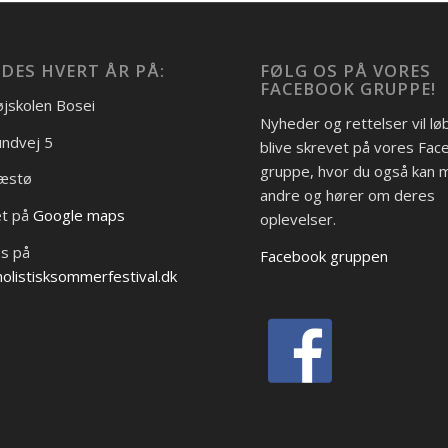
DES HVERT ÅR PÅ:
FØLG OS PÅ VORES
FACEBOOK GRUPPE!
jskolen Bosei
Nyheder og rettelser vil l
ndvej 5
blive skrevet på vores Fa
gruppe, hvor du også kan
æstø
andre og hører om deres
et på
Google maps
oplevelser.
os på
Facebook gruppen
olistisksommerfestival.dk