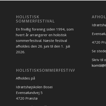
HOLISTISK
AFHOL
SOMMERFESTIVAL
Idrætshø
En frivillig forening siden 1994, som
Evensølu
hvert år arrangerer en holistisk
sommerfestival. Næste festival
4720 Pr
afholdes den 26. juni til den 1. juli
Se sted
2026.
Skriv til 
komtil@h
HOLISTISKSOMMERFESTIVAL
Afholdes på
Idrætshøjskolen Bosei
Evensølundvej 5
4720 Præstø