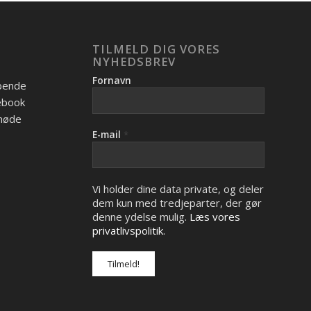
TILMELD DIG VORES
NYHEDSBREV
Fornavn
øbende
cebook
 møde
E-mail
*
Vi holder dine data private, og deler
dem kun med tredjeparter, der gør
denne ydelse mulig.
Læs vores
privatlivspolitik.