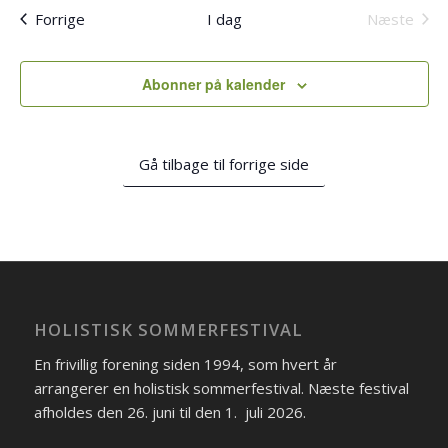
dato.
Begivenheder
Forrige
I dag
Næste
Begiven
Abonner på kalender
Gå tilbage til forrige side
HOLISTISK SOMMERFESTIVAL
En frivillig forening siden 1994, som hvert år
arrangerer en holistisk sommerfestival. Næste festival
afholdes den 26. juni til den 1. juli 2026.