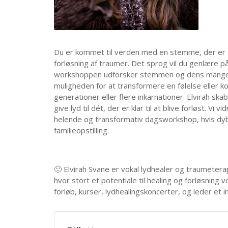
Du er kommet til verden med en stemme, der er d
forløsning af traumer. Det sprog vil du genlære p
workshoppen udforsker stemmen og dens mange u
muligheden for at transformere en følelse eller kod
generationer eller flere inkarnationer. Elvirah s
give lyd til dét, der er klar til at blive forløst. V
helende og transformativ dagsworkshop, hvis d
familieopstilling.
🙂 Elvirah Svane er vokal lydhealer og traumetera
hvor stort et potentiale til healing og forløsnin
forløb, kurser, lydhealingskoncerter, og leder et in