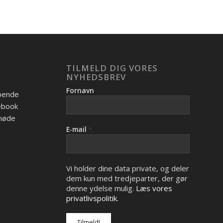
TILMELD DIG VORES
NYHEDSBREV
Fornavn
øbende
cebook
 møde
E-mail
*
Vi holder dine data private, og deler
dem kun med tredjeparter, der gør
denne ydelse mulig.
Læs vores
privatlivspolitik.