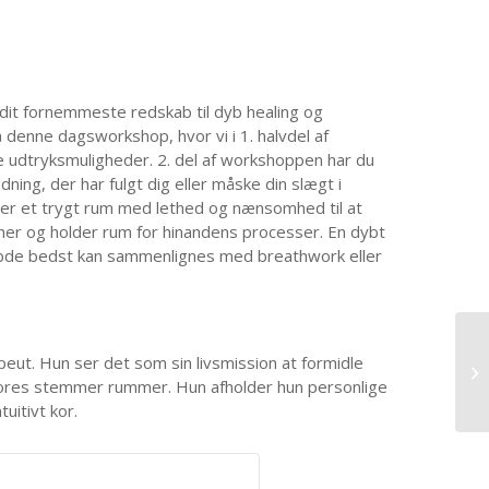
it fornemmeste redskab til dyb healing og
å denne dagsworkshop, hvor vi i 1. halvdel af
dtryksmuligheder. 2. del af workshoppen har du
ning, der har fulgt dig eller måske din slægt i
kaber et trygt rum med lethed og nænsomhed til at
i vidner og holder rum for hinandens processer. En dybt
ybde bedst kan sammenlignes med breathwork eller
peut. Hun ser det som sin livsmission at formidle
g vores stemmer rummer. Hun afholder hun personlige
tuitivt kor.