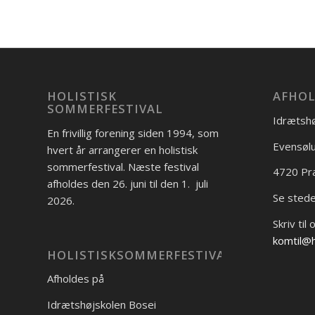
HOLISTISK
AFHOL
SOMMERFESTIVAL
Idrætshø
En frivillig forening siden 1994, som
Evensølu
hvert år arrangerer en holistisk
sommerfestival. Næste festival
4720 Pr
afholdes den 26. juni til den 1. juli
Se sted
2026.
Skriv til 
komtil@h
HOLISTISKSOMMERFESTIVAL
Afholdes på
Idrætshøjskolen Bosei