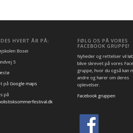
DES HVERT ÅR PÅ:
FØLG OS PÅ VORES
FACEBOOK GRUPPE!
jskolen Bosei
Nyheder og rettelser vil l
ndvej 5
blive skrevet på vores Fa
gruppe, hvor du også kan
æstø
andre og hører om deres
et på
Google maps
oplevelser.
os på
Facebook gruppen
olistisksommerfestival.dk