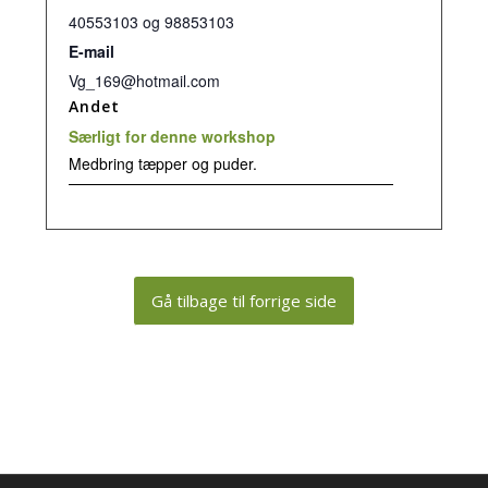
40553103 og 98853103
E-mail
Vg_169@hotmail.com
Andet
Særligt for denne workshop
Medbring tæpper og puder.
Gå tilbage til forrige side