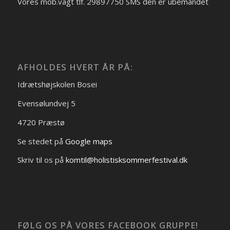
Vores mob.vagt tlf. 29897750 SMS den er ubemandet
AFHOLDES HVERT ÅR PÅ:
Idrætshøjskolen Bosei
Evensølundvej 5
4720 Præstø
Se stedet på
Google maps
Skriv til os på
komtil@holistisksommerfestival.dk
FØLG OS PÅ VORES FACEBOOK GRUPPE!