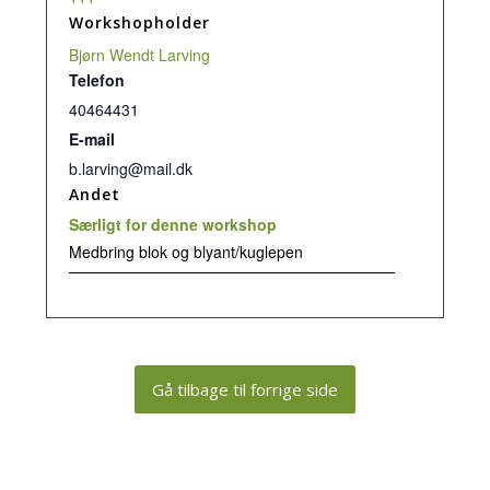
Workshopholder
Bjørn Wendt Larving
Telefon
40464431
E-mail
b.larving@mail.dk
Andet
Særligt for denne workshop
Medbring blok og blyant/kuglepen
Gå tilbage til forrige side